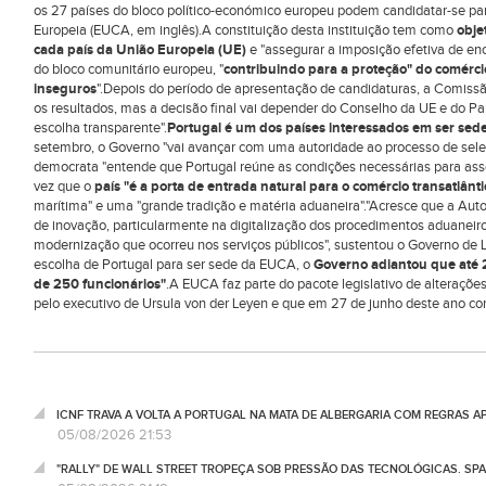
os 27 países do bloco político-económico europeu podem candidatar-se pa
Europeia (EUCA, em inglês).A constituição desta instituição tem como
objet
cada país da União Europeia (UE)
e "assegurar a imposição efetiva de en
do bloco comunitário europeu, "
contribuindo para a proteção" do comérci
inseguros
".Depois do período de apresentação de candidaturas, a Comissão
os resultados, mas a decisão final vai depender do Conselho da UE e do 
escolha transparente".
Portugal é um dos países interessados em ser se
setembro, o Governo "vai avançar com uma autoridade ao processo de seleç
democrata "entende que Portugal reúne as condições necessárias para ass
vez que o
país "é a porta de entrada natural para o comércio transatlânti
marítima" e uma "grande tradição e matéria aduaneira"."Acresce que a Autor
de inovação, particularmente na digitalização dos procedimentos aduaneiro
modernização que ocorreu nos serviços públicos", sustentou o Governo de 
escolha de Portugal para ser sede da EUCA, o
Governo adiantou que até 
de 250 funcionários"
.A EUCA faz parte do pacote legislativo de alteraçõ
pelo executivo de Ursula von der Leyen e que em 27 de junho deste ano c
ICNF TRAVA A VOLTA A PORTUGAL NA MATA DE ALBERGARIA COM REGRAS A
05/08/2026 21:53
"RALLY" DE WALL STREET TROPEÇA SOB PRESSÃO DAS TECNOLÓGICAS. SPA