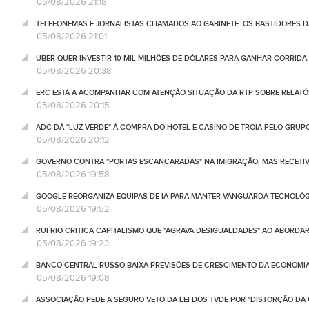
05/08/2026 21:18
TELEFONEMAS E JORNALISTAS CHAMADOS AO GABINETE. OS BASTIDORES DA
05/08/2026 21:01
UBER QUER INVESTIR 10 MIL MILHÕES DE DÓLARES PARA GANHAR CORRIDA
05/08/2026 20:38
ERC ESTÁ A ACOMPANHAR COM ATENÇÃO SITUAÇÃO DA RTP SOBRE RELATÓR
05/08/2026 20:15
ADC DÁ "LUZ VERDE" À COMPRA DO HOTEL E CASINO DE TROIA PELO GRU
05/08/2026 20:12
GOVERNO CONTRA "PORTAS ESCANCARADAS" NA IMIGRAÇÃO, MAS RECETIV
05/08/2026 19:58
GOOGLE REORGANIZA EQUIPAS DE IA PARA MANTER VANGUARDA TECNOLÓ
05/08/2026 19:52
RUI RIO CRITICA CAPITALISMO QUE "AGRAVA DESIGUALDADES" AO ABORD
05/08/2026 19:23
BANCO CENTRAL RUSSO BAIXA PREVISÕES DE CRESCIMENTO DA ECONOMIA
05/08/2026 19:08
ASSOCIAÇÃO PEDE A SEGURO VETO DA LEI DOS TVDE POR "DISTORÇÃO DA