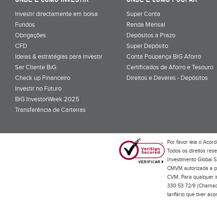
Investir directamente em bolsa
Super Conta
Fundos
Renda Mensal
Obrigações
Depósitos a Prazo
CFD
Super Depósito
Ideias & estratégias para investir
Conta Poupança BiG Aforro
Ser Cliente BiG
Certificados de Aforro e Tesouro
Check up Financeiro
Direitos e Deveres - Depósitos
Investir no Futuro
BiG InvestorWeek 2025
;
Transferência de Carteiras
;
Por favor leia o
Acord
Todos os direitos res
Investimento Global S
CMVM autorizada a pr
CVM. Para qualquer in
330 53 72/9 (Chamada
tarifário que tiver a