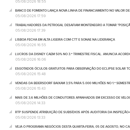
05/08/2026 18:55
BANCO DE FOMENTO LANÇA NOVA LINHA DE FINANCIAMENTO NO VALOR DE 
05/08/2026 17:59
TRABALHADORES DA PETROGAL DESAFIAM MONTENEGRO A TOMAR "POSIÇÃ
05/08/2026 17:39
LISBOA FECHA EM ALTA LIGEIRA COM CTT E SONAE NA LIDERANÇA
05/08/2026 16:55
LUCROS DA DISNEY CAEM 50% NO 3.º TRIMESTRE FISCAL. ANUNCIA ACORD
05/08/2026 16:06
ESGOTADOS ÓCULOS GRATUITOS PARA OBSERVAÇÃO DO ECLIPSE SOLAR T
05/08/2026 15:48
VENDAS DA BEIERSDORF BAIXAM 3,5% PARA 5.000 MILHÕES NO 1.º SEMEST
05/08/2026 15:43
MAIS DE 3,6 MILHÕES DE CONDUTORES APANHADOS EM EXCESSO DE VELO
05/08/2026 14:33
RTP SUSPENDE ATRIBUIÇÃO DE SUBSÍDIOS APÓS AUDITORIA DA INSPEÇÃO
05/08/2026 13:33
VEJA O PROGRAMA NEGÓCIOS DESTA QUARTA-FEIRA, 05 DE AGOSTO, NO C