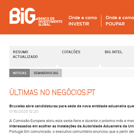
Onde e como
Onde e como
INVESTIR
POUPAR
RESUMO
COTAÇÕES
BIG INTEL
ACTUALIZADO
NOTICIAS
SEMINÁRIOS B
i
G
ÚLTIMAS NO NEGÓCIOS.PT
Bruxelas abre candidaturas para sede de nova entidade aduaneira que
17/10/2025 12:20
A Comissão Europeia abriu esta sexta-feira e durante o próximo mês e mei
interessados em acolher as instalações da Autoridade Aduaneira da Un
Portugal.Em comunicado, o executivo comunitário anunciou que a partir des