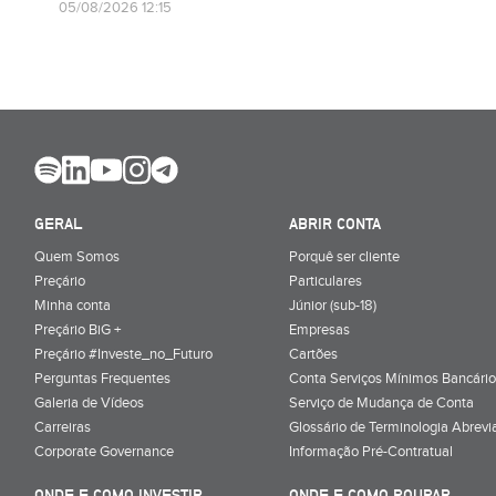
05/08/2026 12:15
GERAL
ABRIR CONTA
Quem Somos
Porquê ser cliente
Preçário
Particulares
Minha conta
Júnior (sub-18)
Preçário BiG +
Empresas
Preçário #Investe_no_Futuro
Cartões
Perguntas Frequentes
Conta Serviços Mínimos Bancário
Galeria de Vídeos
Serviço de Mudança de Conta
Carreiras
Glossário de Terminologia Abrevi
Corporate Governance
Informação Pré-Contratual
ONDE E COMO INVESTIR
ONDE E COMO POUPAR