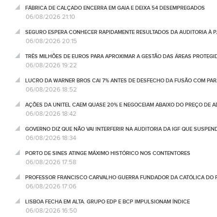
FÁBRICA DE CALÇADO ENCERRA EM GAIA E DEIXA 54 DESEMPREGADOS
06/08/2026 21:10
SEGURO ESPERA CONHECER RAPIDAMENTE RESULTADOS DA AUDITORIA À P
06/08/2026 20:15
TRÊS MILHÕES DE EUROS PARA APROXIMAR A GESTÃO DAS ÁREAS PROTEG
06/08/2026 19:22
LUCRO DA WARNER BROS CAI 7% ANTES DE DESFECHO DA FUSÃO COM PA
06/08/2026 18:52
AÇÕES DA UNITEL CAEM QUASE 20% E NEGOCEIAM ABAIXO DO PREÇO DE 
06/08/2026 18:42
GOVERNO DIZ QUE NÃO VAI INTERFERIR NA AUDITORIA DA IGF QUE SUSPEN
06/08/2026 18:34
PORTO DE SINES ATINGE MÁXIMO HISTÓRICO NOS CONTENTORES
06/08/2026 17:58
PROFESSOR FRANCISCO CARVALHO GUERRA FUNDADOR DA CATÓLICA DO 
06/08/2026 17:06
LISBOA FECHA EM ALTA. GRUPO EDP E BCP IMPULSIONAM ÍNDICE
06/08/2026 16:50