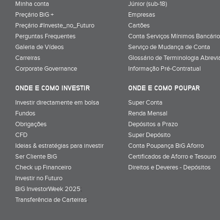
Minha conta
Júnior (sub-18)
Preçário BiG +
Empresas
Preçário #Investe_no_Futuro
Cartões
Perguntas Frequentes
Conta Serviços Mínimos Bancário
Galeria de Vídeos
Serviço de Mudança de Conta
Carreiras
Glossário de Terminologia Abrevi
Corporate Governance
Informação Pré-Contratual
ONDE E COMO INVESTIR
ONDE E COMO POUPAR
Investir directamente em bolsa
Super Conta
Fundos
Renda Mensal
Obrigações
Depósitos a Prazo
CFD
Super Depósito
Ideias & estratégias para investir
Conta Poupança BiG Aforro
Ser Cliente BiG
Certificados de Aforro e Tesouro
Check up Financeiro
Direitos e Deveres - Depósitos
Investir no Futuro
BiG InvestorWeek 2025
;
Transferência de Carteiras
;