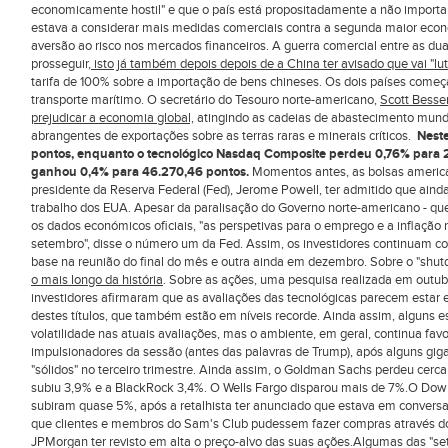
economicamente hostil" e que o país está propositadamente a não importa
estava a considerar mais medidas comerciais contra a segunda maior eco
aversão ao risco nos mercados financeiros. A guerra comercial entre as 
prosseguir,
isto já também depois depois de a China ter avisado que vai "lut
tarifa de 100% sobre a importação de bens chineses. Os dois países começ
transporte marítimo. O secretário do Tesouro norte-americano,
Scott Besse
prejudicar a economia global,
atingindo as cadeias de abastecimento mundia
abrangentes de exportações sobre as terras raras e minerais críticos.
Neste
pontos, enquanto o tecnológico Nasdaq Composite perdeu 0,76% para 22
ganhou 0,4% para 46.270,46 pontos.
Momentos antes, as bolsas america
presidente da Reserva Federal (Fed), Jerome Powell, ter admitido que ain
trabalho dos EUA. Apesar da paralisação do Governo norte-americano - qu
os dados económicos oficiais, "as perspetivas para o emprego e a inflaçã
setembro", disse o número um da Fed. Assim, os investidores continuam c
base na reunião do final do mês e outra ainda em dezembro. Sobre o "shu
o mais longo da história
. Sobre as ações, uma pesquisa realizada em outu
investidores afirmaram que as avaliações das tecnológicas parecem estar
destes títulos, que também estão em níveis recorde. Ainda assim, alguns 
volatilidade nas atuais avaliações, mas o ambiente, em geral, continua fa
impulsionadores da sessão (antes das palavras de Trump), após alguns gi
"sólidos" no terceiro trimestre. Ainda assim, o Goldman Sachs perdeu cerc
subiu 3,9% e a BlackRock 3,4%. O Wells Fargo disparou mais de 7%.O Dow 
subiram quase 5%, após a retalhista ter anunciado que estava em convers
que clientes e membros do Sam's Club pudessem fazer compras através d
JPMorgan ter revisto em alta o preço-alvo das suas ações.Algumas das "se