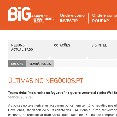
Onde e como
Onde e como
INVESTIR
POUPAR
RESUMO
COTAÇÕES
BIG INTEL
ACTUALIZADO
NOTICIAS
SEMINÁRIOS B
i
G
ÚLTIMAS NO NEGÓCIOS.PT
Trump deita "mais lenha na fogueira" na guerra comercial e atira Wall S
14/10/2025 21:20
As bolsas norte-americanas acabaram por cair em território negativo nos úl
Dow Jones, isto depois de o Presidente dos EUA, Donald Trump, ter volta
escreveu, na rede social Truth Social, que o facto de a China não comprar