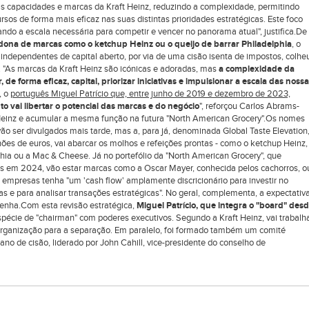
as capacidades e marcas da Kraft Heinz, reduzindo a complexidade, permitindo
os de forma mais eficaz nas suas distintas prioridades estratégicas. Este foco
do a escala necessária para competir e vencer no panorama atual", justifica.De
dona de marcas como o ketchup Heinz ou o queijo de barrar Philadelphia
, o
independentes de capital aberto, por via de uma cisão isenta de impostos, colhe
 "As marcas da Kraft Heinz são icónicas e adoradas, mas
a complexidade da
 de forma eficaz, capital, priorizar iniciativas e impulsionar a escala das noss
, o
português Miguel Patrício que, entre junho de 2019 e dezembro de 2023,
o vai libertar o potencial das marcas e do negócio
", reforçou Carlos Abrams-
 Heinz e acumular a mesma função na futura "North American Grocery".Os nomes
ão ser divulgados mais tarde, mas a, para já, denominada Global Taste Elevation
es de euros, vai abarcar os molhos e refeições prontas - como o ketchup Heinz,
phia ou a Mac & Cheese. Já no portefólio da "North American Grocery", que
es em 2024, vão estar marcas como a Oscar Mayer, conhecida pelos cachorros, o
 empresas tenha "um 'cash flow' amplamente discricionário para investir no
as e para analisar transações estratégicas". No geral, complementa, a expectativ
tenha.Com esta revisão estratégica,
Miguel Patrício, que integra o "board" des
spécie de "chairman" com poderes executivos. Segundo a Kraft Heinz, vai trabalh
organização para a separação. Em paralelo, foi formado também um comité
ano de cisão, liderado por John Cahill, vice-presidente do conselho de