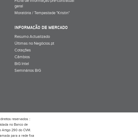
Ficha de informação pré-contratual
geral
Moratória / Tempestade "Kristin"
INFORMAÇÃO DE MERCADO
Resumo Actualizado
Últimas no Negócios.pt
Cotações
Câmbios
BiG Intel
Seminários BiG
direitos reservados ::
gistada no Banco de
do Artigo 290 do CVM.
hamada para a rede fixa