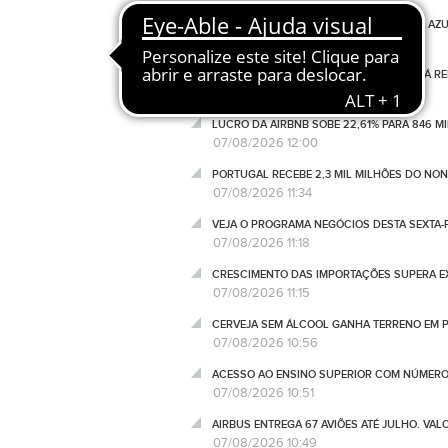
MEO FINALIZA MODERNIZAÇÃO DA LINHA AZUL
07/08/2026 15:07
NOVA PRESTAÇÃO SOCIAL ÚNICA PODERÁ RED
07/08/2026 13:20
LUCRO DA AIRBNB SOBE 22,61% PARA 846 M
07/08/2026 12:00
PORTUGAL RECEBE 2,3 MIL MILHÕES DO NO
07/08/2026 11:34
VEJA O PROGRAMA NEGÓCIOS DESTA SEXTA-F
07/08/2026 11:18
CRESCIMENTO DAS IMPORTAÇÕES SUPERA EX
07/08/2026 11:15
CERVEJA SEM ÁLCOOL GANHA TERRENO EM P
07/08/2026 10:56
ACESSO AO ENSINO SUPERIOR COM NÚMERO
07/08/2026 10:51
AIRBUS ENTREGA 67 AVIÕES ATÉ JULHO. VA
07/08/2026 10:49