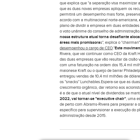
que explica que "a separação visa maximizar 
que as duas novas empresas apliquem os recurs
permitirá um desempenho mais forte, preservan
acordo com a multinacional norte-americana,
plano de dividir a empresa em duas entidades 
o voto unânime do conselho de administração.
nossa estrutura atual torna desafiante alocar,
áreas mais promissora
s", explica o "chairman"
desempenhou o cargo de CEO
."
Este moviment
Rivera, que vai continuar como CEO da Kraft
das duas empresas que vão resultar da cisão v
com uma faturação na ordem dos 15,4 mil milhõ
maionese Kraft ou o queijo de barrar Philadel
entregou vendas de 10,4 mil milhões de dólar
os "snacks" Lunchables.Espera-se que as duas
crescimento orgânico, dar retorno aos acionist
é a de que o atual nível de dividendos se man
2022, vai tornar-se "executive chair"
, uma e
de perto com Abrams-Rivera para preparar a 
específico para supervisionar a execução do pl
administração desde 2015.