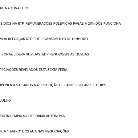
4% NA ZONA EURO
BSÍDIOS NA RTP. REMUNERAÇÕES POLÉMICAS PAGAS A 20% DOS FUNCIONÁ
PARA REFORÇAR REDE DE LEVANTAMENTO DE DINHEIRO
. SONAE LIDERA SUBIDAS, EDP RENOVÁVEIS AS QUEDAS
PRECIAÇÕES REVELADOS ESTA SEXTA-FEIRA
PONENTES USADOS NA PRODUÇÃO DE PAINÉIS SOLARES E CHIPS
 JULHO
DE OUTRA EMPRESA DE FORMA AUTÓNOMA
TICA "TEATRO" DOS EUA NAS NEGOCIAÇÕES