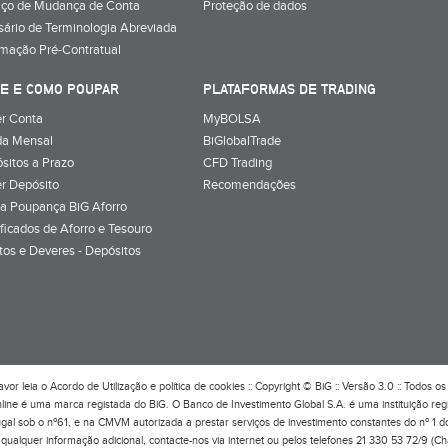
iço de Mudança de Conta
Proteção de dados
sário de Terminologia Abreviada
rmação Pré-Contratual
E E COMO POUPAR
PLATAFORMAS DE TRADING
r Conta
MyBOLSA
a Mensal
BiGlobalTrade
sitos a Prazo
CFD Trading
r Depósito
Recomendações
a Poupança BiG Aforro
ificados de Aforro e Tesouro
itos e Deveres - Depósitos
avor leia o
Acordo de Utilização
e
política de cookies
:: Copyright © BiG :: Versão 3.0 :: Todos os 
line é uma marca registada do BiG. O Banco de Investimento Global S.A. é uma instituição re
ugal sob o nº61, e na CMVM autorizada a prestar serviços de investimento constantes do nº 1 
qualquer informação adicional, contacte-nos via internet ou pelos telefones 21 330 53 72/9 (C