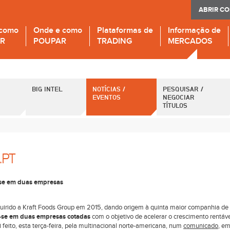
ABRIR C
 como
Onde e como
Plataformas de
Informação de
IR
POUPAR
TRADING
MERCADOS
BIG INTEL
NOTÍCIAS /
PESQUISAR /
EVENTOS
NEGOCIAR
TÍTULOS
.PT
r-se em duas empresas
quirido a Kraft Foods Group em 2015, dando origem à quinta maior companhia de
r-se em duas empresas cotadas
com o objetivo de acelerar o crescimento rentáv
oi feito, esta terça-feira, pela multinacional norte-americana, num
comunicado
, e