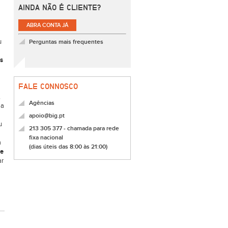
AINDA NÃO É CLIENTE?
ABRA CONTA JÁ
u
Perguntas mais frequentes
as
FALE CONNOSCO
,
Agências
 a
apoio@big.pt
u
213 305 377 - chamada para rede
fixa nacional
a
(dias úteis das 8:00 às 21:00)
de
ar