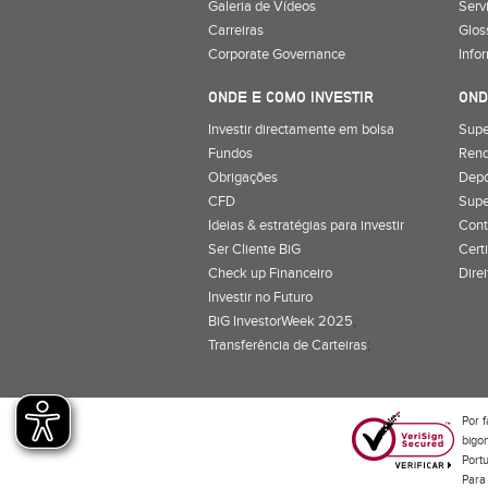
Galeria de Vídeos
Serv
Carreiras
Glos
Corporate Governance
Info
ONDE E COMO INVESTIR
OND
Investir directamente em bolsa
Supe
Fundos
Rend
Obrigações
Depó
CFD
Supe
Ideias & estratégias para investir
Cont
Ser Cliente BiG
Cert
Check up Financeiro
Dire
Investir no Futuro
BiG InvestorWeek 2025
;
Transferência de Carteiras
;
Por f
bigon
Port
Para 