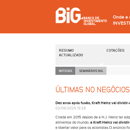
Onde e
INVEST
RESUMO
COTAÇÕES
ACTUALIZADO
NOTICIAS
SEMINÁRIOS B
i
G
ÚLTIMAS NO NEGÓCIOS
Dez anos após fusão, Kraft Heinz vai dividi
02/09/2025 13:28
Criada em 2015 depois de a H.J. Heinz ter ad
alimentos do mundo,
a Kraft Heinz vai
dividi
e libertar valor para os acionistas.O anúncio f