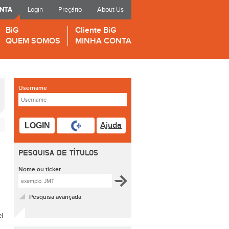
ONTA
Login
Preçário
About Us
BiG
Cliente BiG
QUEM SOMOS
MINHA CONTA
Username
Ajuda
LOGIN
PESQUISA DE TÍTULOS
Nome ou ticker
Pesquisa avançada
el
m