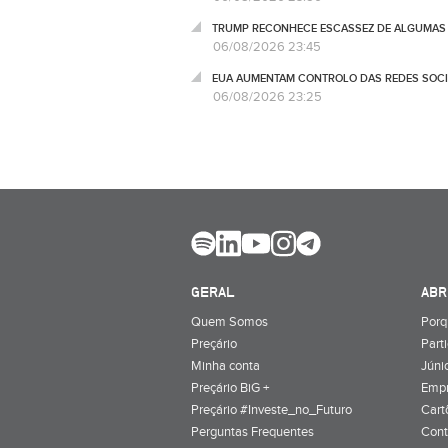
TRUMP RECONHECE ESCASSEZ DE ALGUMAS 
06/08/2026 23:45
EUA AUMENTAM CONTROLO DAS REDES SOCIA
06/08/2026 23:25
GERAL
ABR
Quem Somos
Porq
Preçário
Part
Minha conta
Júnio
Preçário BiG +
Emp
Preçário #Investe_no_Futuro
Cart
Perguntas Frequentes
Cont