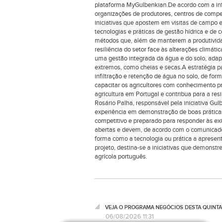
plataforma MyGulbenkian.De acordo com a in
organizações de produtores, centros de compet
iniciativas que apostem em visitas de campo 
tecnologias e práticas de gestão hídrica e de
métodos que, além de manterem a produtivida
resiliência do setor face às alterações climát
uma gestão integrada da água e do solo, adap
extremos, como cheias e secas.A estratégia p
infiltração e retenção de água no solo, de fo
capacitar os agricultores com conhecimento pr
agricultura em Portugal e contribua para a resi
Rosário Palha, responsável pela iniciativa G
experiência em demonstração de boas práticas
competitivo e preparado para responder às ex
abertas e devem, de acordo com o comunicado,
forma como a tecnologia ou prática a apresent
projeto, destina-se a iniciativas que demonstre
agrícola português.
VEJA O PROGRAMA NEGÓCIOS DESTA QUINTA
06/08/2026 11:31