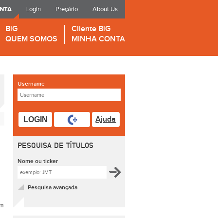
ONTA
Login
Preçário
About Us
BiG
Cliente BiG
QUEM SOMOS
MINHA CONTA
Username
Ajuda
LOGIN
PESQUISA DE TÍTULOS
Nome ou ticker
Pesquisa avançada
um