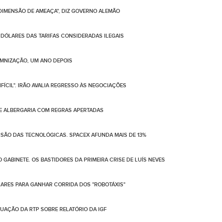
 DIMENSÃO DE AMEAÇA", DIZ GOVERNO ALEMÃO
 DÓLARES DAS TARIFAS CONSIDERADAS ILEGAIS
EMNIZAÇÃO, UM ANO DEPOIS
FÍCIL". IRÃO AVALIA REGRESSO ÀS NEGOCIAÇÕES
DE ALBERGARIA COM REGRAS APERTADAS
SSÃO DAS TECNOLÓGICAS. SPACEX AFUNDA MAIS DE 13%
GABINETE. OS BASTIDORES DA PRIMEIRA CRISE DE LUÍS NEVES
ÓLARES PARA GANHAR CORRIDA DOS "ROBOTÁXIS"
UAÇÃO DA RTP SOBRE RELATÓRIO DA IGF