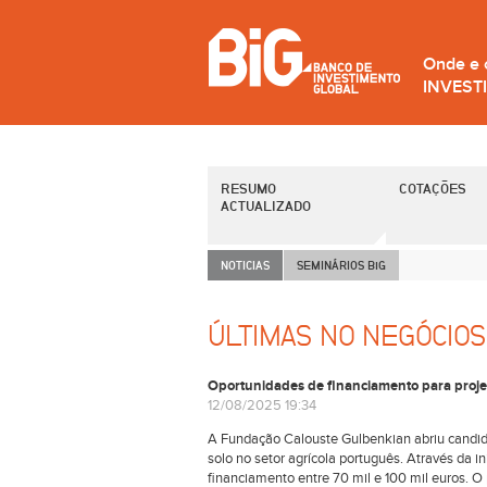
Onde e
INVEST
RESUMO
COTAÇÕES
ACTUALIZADO
NOTICIAS
SEMINÁRIOS B
i
G
ÚLTIMAS NO NEGÓCIOS
Oportunidades de financiamento para projet
12/08/2025 19:34
A Fundação Calouste Gulbenkian abriu candida
solo no setor agrícola português. Através da 
financiamento entre 70 mil e 100 mil euros. O