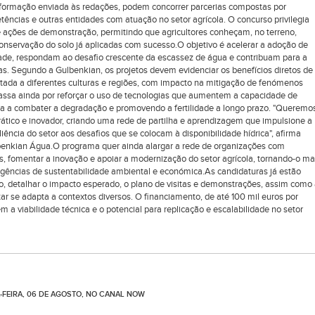
formação enviada às redações, podem concorrer parcerias compostas por
ências e outras entidades com atuação no setor agrícola. O concurso privilegia
e ações de demonstração, permitindo que agricultores conheçam, no terreno,
 conservação do solo já aplicadas com sucesso.O objetivo é acelerar a adoção de
de, respondam ao desafio crescente da escassez de água e contribuam para a
icas. Segundo a Gulbenkian, os projetos devem evidenciar os benefícios diretos de
tada a diferentes culturas e regiões, com impacto na mitigação de fenómenos
assa ainda por reforçar o uso de tecnologias que aumentem a capacidade de
rma a combater a degradação e promovendo a fertilidade a longo prazo. "Queremo
ático e inovador, criando uma rede de partilha e aprendizagem que impulsione a
liência do setor aos desafios que se colocam à disponibilidade hídrica", afirma
ulbenkian Água.O programa quer ainda alargar a rede de organizações com
, fomentar a inovação e apoiar a modernização do setor agrícola, tornando-o ma
igências de sustentabilidade ambiental e económica.As candidaturas já estão
 detalhar o impacto esperado, o plano de visitas e demonstrações, assim como
ar se adapta a contextos diversos. O financiamento, de até 100 mil euros por
m a viabilidade técnica e o potencial para replicação e escalabilidade no setor
-FEIRA, 06 DE AGOSTO, NO CANAL NOW