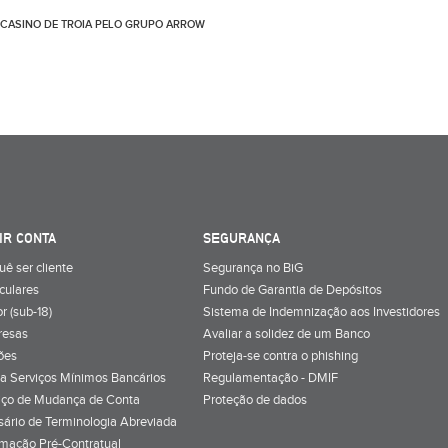
E CASINO DE TROIA PELO GRUPO ARROW
IR CONTA
SEGURANÇA
uê ser cliente
Segurança no BiG
iculares
Fundo de Garantia de Depósitos
r (sub-18)
Sistema de Indemnização aos Investidores
resas
Avaliar a solidez de um Banco
ões
Proteja-se contra o phishing
a Serviços Mínimos Bancários
Regulamentação - DMIF
iço de Mudança de Conta
Proteção de dados
sário de Terminologia Abreviada
rmação Pré-Contratual