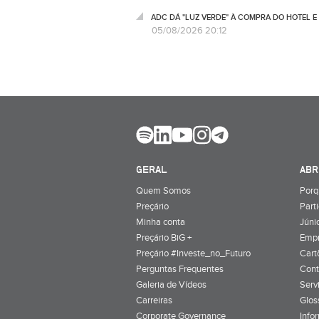
ADC DÁ "LUZ VERDE" À COMPRA DO HOTEL 
05/08/2026 20:12
GERAL
ABR
Quem Somos
Porq
Preçário
Part
Minha conta
Júnio
Preçário BiG +
Emp
Preçário #Investe_no_Futuro
Cart
Perguntas Frequentes
Cont
Galeria de Vídeos
Serv
Carreiras
Glos
Corporate Governance
Info