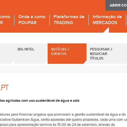
ABRIR C
 como
Onde e como
Plataformas de
Informação de
IR
POUPAR
TRADING
MERCADOS
BIG INTEL
NOTÍCIAS /
PESQUISAR /
EVENTOS
NEGOCIAR
TÍTULOS
.PT
os agrícolas com uso sustentável de água e solo
turas para financiar projetos que promovam a gestão sustentável da água e do
iniciativa Gulbenkian Água, serão apoiadas até quatro propostas, cada uma com 
 prazo para apresentação termina às 15:00 de 24 de setembro, através da