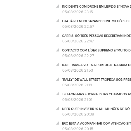
INCIDENTE COM DRONE EM LEIPZIG É "NOVA
05/08/2026 23:15
EUA JÁ REEMBOLSARAM 100 MIL MILHÕES DE
05/08/2026 22:57
CARRIS: SÓ TRÊS PESSOAS RECEBERAM IND
05/08/2026 22:47
CONTACTO COM LÍDER SUPREMO É "MUITO DI
05/08/2026 22:27
ICNF TRAVA A VOLTA A PORTUGAL NA MATA 
05/08/2026 21:53
"RALLY" DE WALL STREET TROPEÇA SOB PRE
05/08/2026 21:18
TELEFONEMAS E JORNALISTAS CHAMADOS AO 
05/08/2026 21:01
UBER QUER INVESTIR 10 MIL MILHÕES DE D
05/08/2026 20:38
ERC ESTÁ A ACOMPANHAR COM ATENÇÃO SIT
05/08/2026 20:15