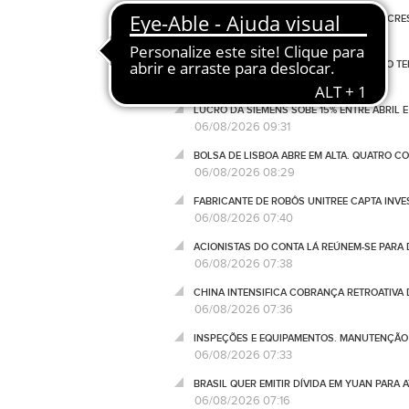
INVESTIMENTO IMOBILIÁRIO COMERCIAL CRES
06/08/2026 11:17
LUCRO DO SOFTBANK CAI 17,7% ENTRE NO T
06/08/2026 11:01
LUCRO DA SIEMENS SOBE 15% ENTRE ABRIL E
06/08/2026 09:31
BOLSA DE LISBOA ABRE EM ALTA. QUATRO C
06/08/2026 08:29
FABRICANTE DE ROBÔS UNITREE CAPTA INV
06/08/2026 07:40
ACIONISTAS DO CONTA LÁ REÚNEM-SE PARA
06/08/2026 07:38
CHINA INTENSIFICA COBRANÇA RETROATIVA
06/08/2026 07:36
INSPEÇÕES E EQUIPAMENTOS. MANUTENÇÃO D
06/08/2026 07:33
BRASIL QUER EMITIR DÍVIDA EM YUAN PARA 
06/08/2026 07:16