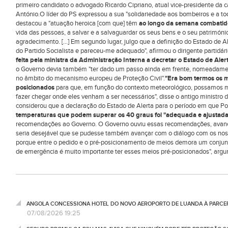
primeiro candidato o advogado Ricardo Cipriano, atual vice-presidente da 
António.O líder do PS expressou a sua "solidariedade aos bombeiros e a to
destacou a "atuação heroica [com que] têm
ao longo da semana combatido
vida das pessoas, a salvar e a salvaguardar os seus bens e o seu patrimóni
agradecimento. [...] Em segundo lugar, julgo que a definição do Estado de 
do Partido Socialista e pareceu-me adequado", afirmou o dirigente partidár
feita pela ministra da Administração Interna a decretar o Estado de Aler
o Governo devia também "ter dado um passo ainda em frente, nomeadamen
no âmbito do mecanismo europeu de Proteção Civil".
"Era bom termos os 
posicionados
para que, em função do contexto meteorológico, possamos mo
fazer chegar onde eles venham a ser necessários", disse o antigo ministro 
considerou que a declaração do Estado de Alerta para o período em que Po
temperaturas que podem superar os 40 graus foi "adequada e ajustada
recomendações ao Governo. O Governo ouviu essas recomendações, avanço
seria desejável que se pudesse também avançar com o diálogo com os noss
porque entre o pedido e o pré-posicionamento de meios demora um conjunt
de emergência é muito importante ter esses meios pré-posicionados", arg
ANGOLA CONCESSIONA HOTEL DO NOVO AEROPORTO DE LUANDA À PARCE
07/08/2026 19:25