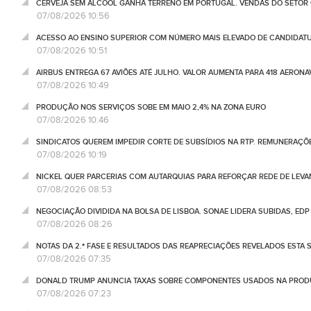
CERVEJA SEM ÁLCOOL GANHA TERRENO EM PORTUGAL. VENDAS DO SETOR C
07/08/2026 10:56
ACESSO AO ENSINO SUPERIOR COM NÚMERO MAIS ELEVADO DE CANDIDATU
07/08/2026 10:51
AIRBUS ENTREGA 67 AVIÕES ATÉ JULHO. VALOR AUMENTA PARA 418 AERONA
07/08/2026 10:49
PRODUÇÃO NOS SERVIÇOS SOBE EM MAIO 2,4% NA ZONA EURO
07/08/2026 10:46
SINDICATOS QUEREM IMPEDIR CORTE DE SUBSÍDIOS NA RTP. REMUNERAÇÕ
07/08/2026 10:19
NICKEL QUER PARCERIAS COM AUTARQUIAS PARA REFORÇAR REDE DE LEVA
07/08/2026 08:53
NEGOCIAÇÃO DIVIDIDA NA BOLSA DE LISBOA. SONAE LIDERA SUBIDAS, ED
07/08/2026 08:26
NOTAS DA 2.ª FASE E RESULTADOS DAS REAPRECIAÇÕES REVELADOS ESTA S
07/08/2026 07:35
DONALD TRUMP ANUNCIA TAXAS SOBRE COMPONENTES USADOS NA PRODUÇ
07/08/2026 07:23