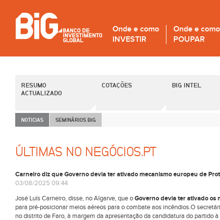
Onde e como
Onde e como
INVESTIR
POUPAR
RESUMO
COTAÇÕES
BIG INTEL
ACTUALIZADO
NOTICIAS
SEMINÁRIOS B
i
G
ÚLTIMAS NO NEGÓCIOS.PT
Carneiro diz que Governo devia ter ativado mecanismo europeu de Prot
03/08/2025 09:44
José Luís Carneiro, disse, no Algarve, que o
Governo devia ter ativado o
para pré-posicionar meios aéreos para o combate aos incêndios.O secretári
no distrito de Faro, à margem da apresentação da candidatura do partido 