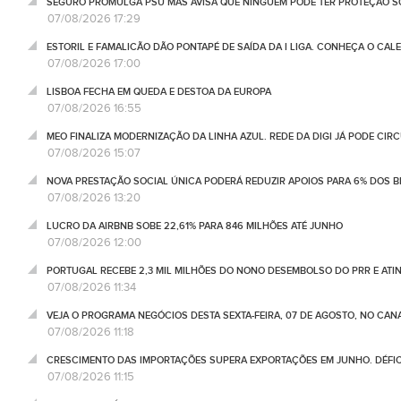
SEGURO PROMULGA PSU MAS AVISA QUE NINGUÉM PODE TER PROTEÇÃO S
07/08/2026 17:29
ESTORIL E FAMALICÃO DÃO PONTAPÉ DE SAÍDA DA I LIGA. CONHEÇA O CAL
07/08/2026 17:00
LISBOA FECHA EM QUEDA E DESTOA DA EUROPA
07/08/2026 16:55
MEO FINALIZA MODERNIZAÇÃO DA LINHA AZUL. REDE DA DIGI JÁ PODE CIR
07/08/2026 15:07
NOVA PRESTAÇÃO SOCIAL ÚNICA PODERÁ REDUZIR APOIOS PARA 6% DOS BE
07/08/2026 13:20
LUCRO DA AIRBNB SOBE 22,61% PARA 846 MILHÕES ATÉ JUNHO
07/08/2026 12:00
PORTUGAL RECEBE 2,3 MIL MILHÕES DO NONO DESEMBOLSO DO PRR E ATI
07/08/2026 11:34
VEJA O PROGRAMA NEGÓCIOS DESTA SEXTA-FEIRA, 07 DE AGOSTO, NO CA
07/08/2026 11:18
CRESCIMENTO DAS IMPORTAÇÕES SUPERA EXPORTAÇÕES EM JUNHO. DÉFICE
07/08/2026 11:15