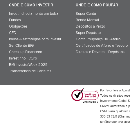
ONDE E COMO INVESTIR
ONDE E COMO POUPAR
Investir directamente em bolsa
Super Conta
Fundos
Renda Mensal
Obrigações
Depósitos a Prazo
CFD
Super Depósito
Ideias & estratégias para investir
Conta Poupança BiG Aforro
Ser Cliente BiG
Certificados de Aforro e Tesouro
Check up Financeiro
Direitos e Deveres - Depósitos
Investir no Futuro
BiG InvestorWeek 2025
;
Transferência de Carteiras
;
Por favor leia o
Acord
Todos os direitos res
Investimento Global S
CMVM autorizada a pr
CVM. Para qualquer in
330 53 72/9 (Chamada
tarifário que tiver a