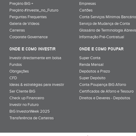
Preçário BiG +
Empresas
Preçário #Investe_no_Futuro
Cartões
Perguntas Frequentes
Conta Serviços Mínimos Bancário
Galeria de Vídeos
Serviço de Mudança de Conta
Carreiras
Glossário de Terminologia Abrevi
Corporate Governance
Informação Pré-Contratual
ONDE E COMO INVESTIR
ONDE E COMO POUPAR
Investir directamente em bolsa
Super Conta
Fundos
Renda Mensal
Obrigações
Depósitos a Prazo
CFD
Super Depósito
Ideias & estratégias para investir
Conta Poupança BiG Aforro
Ser Cliente BiG
Certificados de Aforro e Tesouro
Check up Financeiro
Direitos e Deveres - Depósitos
Investir no Futuro
BiG InvestorWeek 2025
;
Transferência de Carteiras
;