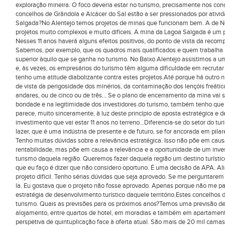
exploração mineira. O foco deveria estar no turismo, precisamente nos con
concelhos de Grândola e Alcácer do Sal estão a ser pressionados por ativ
Salgada?No Alentejo temos projetos de minas que funcionam bem. A de Nev
projetos muito complexos e muito difíceis. A mina da Lagoa Salgada é um pr
Nesses 11 anos haverá alguns efeitos positivos, do ponto de vista da reco
Sabemos, por exemplo, que os quadros mais qualificados e quem trabalha 
superior àquilo que se ganha no turismo. No Baixo Alentejo assistimos a 
e, às vezes, os empresários do turismo têm alguma dificuldade em recruta
tenho uma atitude diabolizante contra estes projetos.Até porque há outro 
de vista da perigosidade dos minérios, da contaminação dos lençóis freátic
andares, ou de cinco ou de três... Se o plano de encerramento da mina va
bondade e na legitimidade dos investidores do turismo, também tenho que
parece, muito sinceramente, à luz deste princípio de aposta estratégica e 
investimento que vai estar 11 anos no terreno...Diferencia-se do setor do t
lazer, que é uma indústria de presente e de futuro, se for ancorada em pilar
Tenho muitas dúvidas sobre a relevância estratégica. Isso não põe em causa
rentabilidade, mas põe em causa a relevância e a oportunidade de um inve
turismo daquela região. Queremos fazer daquela região um destino turísti
que eu faço é dizer que não considero oportuno. É uma decisão da APA. Ali
projeto difícil. Tenho sérias dúvidas que seja aprovado. Se me perguntare
la. Eu gostava que o projeto não fosse aprovado. Apenas porque não me pa
estratégia de desenvolvimento turístico daquele território.Estes concelhos
turismo. Quais as previsões para os próximos anos?Temos uma previsão de
alojamento, entre quartos de hotel, em moradias e também em apartamento
perspetiva de quintuplicação face à oferta atual. São mais de 20 mil cama