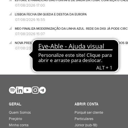
ESTORIL E FAMALICÃO DÃO PONTAPÉ DE SAÍDA DA I LIGA. CONHEÇA O CAL
07/08/2026 17:00
LISBOA FECHA EM QUEDA E DESTOA DA EUROPA
07/08/2026 16:55
MEO FINALIZA MODERNIZAÇÃO DA LINHA AZUL. REDE DA DIGI JÁ PODE CIR
07/08/2026 15:07
NOVA PRESTAÇÃO SOCIAL ÚNICA PODERÁ REDUZIR APOIOS PARA 6% DOS BE
07/08/2026 13:20
GERAL
ABRIR CONTA
Quem Somos
Porquê ser cliente
Preçário
Particulares
Minha conta
Júnior (sub-18)