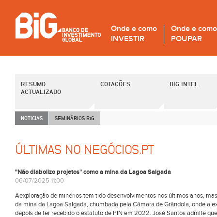
Onde e como
Onde e como
INVESTIR
POUPAR
RESUMO
COTAÇÕES
BIG INTEL
ACTUALIZADO
NOTICIAS
SEMINÁRIOS B
i
G
ÚLTIMAS NO NEGÓCIOS.PT
"Não diabolizo projetos" como a mina da Lagoa Salgada
06/07/2025 11:00
Aexploração de minérios tem tido desenvolvimentos nos últimos anos, mas o
da mina da Lagoa Salgada, chumbada pela Câmara de Grândola, onde a exp
depois de ter recebido o estatuto de PIN em 2022. José Santos admite que