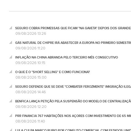
SEGURO COBRA PROMESSAS QUE FICAM "NA GAVETA" DEPOIS DOS GRANDE
09/08/2026 13:26
GÁS NATURAL DE CHIPRE IRÁ ABASTECER A EUROPA NO PRIMEIRO SEMESTR
09/08/2026 11:20
INFLAÇÃO NA CHINA ABRANDA PELO TERCEIRO MÊS CONSECUTIVO
09/08/2026 10:15
O QUE É O "SHORT SELLING" E COMO FUNCIONA?
08/08/2026 15:00
SEGURO DEFENDE QUE SE DEVE "COMBATER FEROZMENTE" IMIGRAÇÃO ILEG
08/08/2026 14:46
BENFICA LANÇA PETIÇÃO PELA SUSPENSÃO DO MODELO DE CENTRALIZAÇÃO
08/08/2026 12:20
PRR FINANCIA 767 HABITAÇÕES NOS AÇORES COM INVESTIMENTO DE 65 M
08/08/2026 11:40
LULA CULPA MARCO RUBIO POR CONFLITO COMERCIAL COM ESTADOS UNI