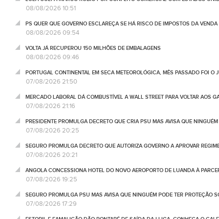
08/08/2026 10:51
PS QUER QUE GOVERNO ESCLAREÇA SE HÁ RISCO DE IMPOSTOS DA VEND
08/08/2026 09:54
VOLTA JÁ RECUPEROU 150 MILHÕES DE EMBALAGENS
08/08/2026 09:46
PORTUGAL CONTINENTAL EM SECA METEOROLÓGICA, MÊS PASSADO FOI O 
07/08/2026 21:50
MERCADO LABORAL DÁ COMBUSTÍVEL A WALL STREET PARA VOLTAR AOS GA
07/08/2026 21:16
PRESIDENTE PROMULGA DECRETO QUE CRIA PSU MAS AVISA QUE NINGUÉM
07/08/2026 20:25
SEGURO PROMULGA DECRETO QUE AUTORIZA GOVERNO A APROVAR REGIME
07/08/2026 20:21
ANGOLA CONCESSIONA HOTEL DO NOVO AEROPORTO DE LUANDA À PARCE
07/08/2026 19:25
SEGURO PROMULGA PSU MAS AVISA QUE NINGUÉM PODE TER PROTEÇÃO S
07/08/2026 17:29