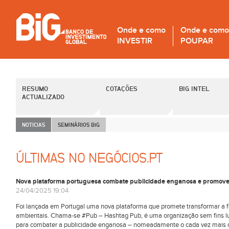
Onde e como
Onde e como
INVESTIR
POUPAR
RESUMO
COTAÇÕES
BIG INTEL
ACTUALIZADO
NOTICIAS
SEMINÁRIOS B
i
G
ÚLTIMAS NO NEGÓCIOS.PT
Nova plataforma portuguesa combate publicidade enganosa e promove
24/04/2025 19:04
Foi lançada em Portugal uma nova plataforma que promete transformar 
ambientais. Chama-se #Pub – Hashtag Pub, é uma organização sem fins lucra
para combater a publicidade enganosa – nomeadamente o cada vez mais c