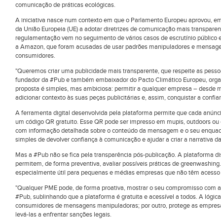
comunicação de práticas ecológicas.
A iniciativa nasce num contexto em que o Parlamento Europeu aprovou, e
da União Europeia (UE) a adotar diretrizes de comunicação mais transpare
regulamentação vem no seguimento de vários casos de escrutínio público 
a Amazon, que foram acusadas de usar padrões manipuladores e mensagen
consumidores.
"Queremos criar uma publicidade mais transparente, que respeite as pessoa
fundador da #Pub e também embaixador do Pacto Climático Europeu, organi
proposta é simples, mas ambiciosa: permitir a qualquer empresa – desde 
adicionar contexto às suas peças publicitárias e, assim, conquistar a conf
A ferramenta digital desenvolvida pela plataforma permite que cada anúnci
um código QR gratuito. Esse QR pode ser impresso em mupis, outdoors ou o
com informação detalhada sobre o conteúdo da mensagem e o seu enquadr
simples de devolver confiança à comunicação e ajudar a criar a narrativa d
Mas a #Pub não se fica pela transparência pós-publicação. A plataforma di
permitem, de forma preventiva, avaliar possíveis práticas de
greenwashing
especialmente útil para pequenas e médias empresas que não têm acesso
"Qualquer PME pode, de forma proativa, mostrar o seu compromisso com a é
#Pub, sublinhando que a plataforma é gratuita e acessível a todos. A lógic
consumidores de mensagens manipuladoras; por outro, protege as empres
levá-las a enfrentar sanções legais.