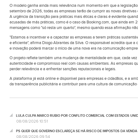
O modelo ganha ainda mais relevância num momento em que a legislação eu
setembro de 2026, todas as empresas terão de cumprir as novas diretivas
A urgência da transição para práticas mais éticas e claras é evidente qua
acusadas de más práticas, como é o caso da Booking.com, que ainda em 2
mensagens como "só resta um quarto", mesmo quando essa afirmação não 
"Estamos a incentivar e a capacitar as empresas a terem práticas sustentáv
e eficiente", afirma Diogo Abrantes da Silva. O responsável acredita que a
e inovação poderá marcar o início de uma nova era na comunicação empres
O projeto reflete também uma mudança de mentalidade em que, cada vez 
autenticidade e compromisso real com causas ambientais. As empresas q
perder relevância e a enfrentar sanções reputacionais e legais.
A plataforma já está online e disponível para empresas e cidadãos, e a am
da transparência publicitária e contribuir para uma cultura de comunicação
LULA CULPA MARCO RUBIO POR CONFLITO COMERCIAL COM ESTADOS UNI
08/08/2026 10:51
PS QUER QUE GOVERNO ESCLAREÇA SE HÁ RISCO DE IMPOSTOS DA VEND
08/08/2026 09:54