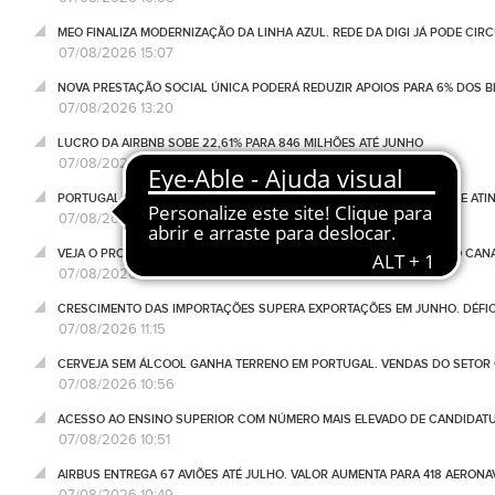
MEO FINALIZA MODERNIZAÇÃO DA LINHA AZUL. REDE DA DIGI JÁ PODE CIR
07/08/2026 15:07
NOVA PRESTAÇÃO SOCIAL ÚNICA PODERÁ REDUZIR APOIOS PARA 6% DOS BE
07/08/2026 13:20
LUCRO DA AIRBNB SOBE 22,61% PARA 846 MILHÕES ATÉ JUNHO
07/08/2026 12:00
PORTUGAL RECEBE 2,3 MIL MILHÕES DO NONO DESEMBOLSO DO PRR E ATI
07/08/2026 11:34
VEJA O PROGRAMA NEGÓCIOS DESTA SEXTA-FEIRA, 07 DE AGOSTO, NO CA
07/08/2026 11:18
CRESCIMENTO DAS IMPORTAÇÕES SUPERA EXPORTAÇÕES EM JUNHO. DÉFICE
07/08/2026 11:15
CERVEJA SEM ÁLCOOL GANHA TERRENO EM PORTUGAL. VENDAS DO SETOR C
07/08/2026 10:56
ACESSO AO ENSINO SUPERIOR COM NÚMERO MAIS ELEVADO DE CANDIDATU
07/08/2026 10:51
AIRBUS ENTREGA 67 AVIÕES ATÉ JULHO. VALOR AUMENTA PARA 418 AERONA