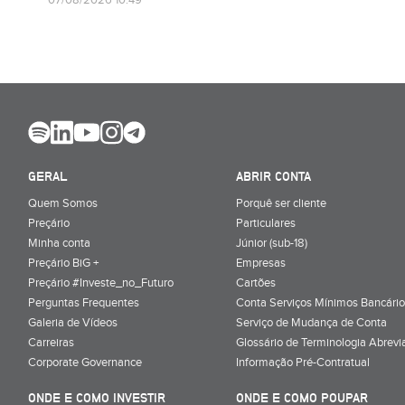
07/08/2026 10:49
GERAL
ABRIR CONTA
Quem Somos
Porquê ser cliente
Preçário
Particulares
Minha conta
Júnior (sub-18)
Preçário BiG +
Empresas
Preçário #Investe_no_Futuro
Cartões
Perguntas Frequentes
Conta Serviços Mínimos Bancário
Galeria de Vídeos
Serviço de Mudança de Conta
Carreiras
Glossário de Terminologia Abrevi
Corporate Governance
Informação Pré-Contratual
ONDE E COMO INVESTIR
ONDE E COMO POUPAR