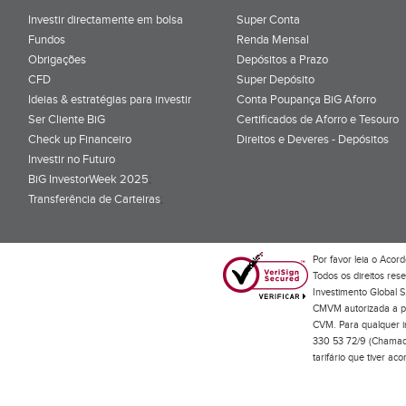
Investir directamente em bolsa
Super Conta
Fundos
Renda Mensal
Obrigações
Depósitos a Prazo
CFD
Super Depósito
Ideias & estratégias para investir
Conta Poupança BiG Aforro
Ser Cliente BiG
Certificados de Aforro e Tesouro
Check up Financeiro
Direitos e Deveres - Depósitos
Investir no Futuro
BiG InvestorWeek 2025
;
Transferência de Carteiras
;
Por favor leia o
Acord
Todos os direitos res
Investimento Global S
CMVM autorizada a pr
CVM. Para qualquer in
330 53 72/9 (Chamada
tarifário que tiver a