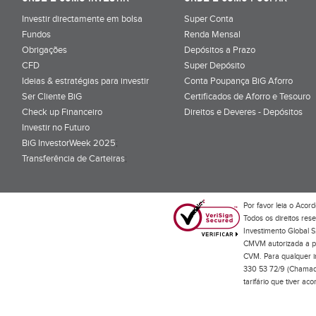
Investir directamente em bolsa
Super Conta
Fundos
Renda Mensal
Obrigações
Depósitos a Prazo
CFD
Super Depósito
Ideias & estratégias para investir
Conta Poupança BiG Aforro
Ser Cliente BiG
Certificados de Aforro e Tesouro
Check up Financeiro
Direitos e Deveres - Depósitos
Investir no Futuro
BiG InvestorWeek 2025
;
Transferência de Carteiras
;
Por favor leia o
Acord
Todos os direitos res
Investimento Global S
CMVM autorizada a pr
CVM. Para qualquer in
330 53 72/9 (Chamada
tarifário que tiver a