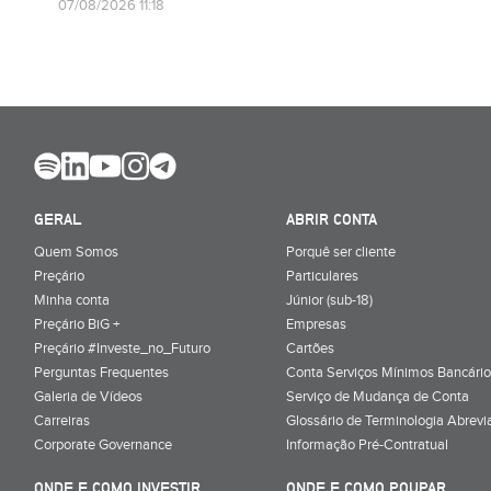
07/08/2026 11:18
GERAL
ABRIR CONTA
Quem Somos
Porquê ser cliente
Preçário
Particulares
Minha conta
Júnior (sub-18)
Preçário BiG +
Empresas
Preçário #Investe_no_Futuro
Cartões
Perguntas Frequentes
Conta Serviços Mínimos Bancário
Galeria de Vídeos
Serviço de Mudança de Conta
Carreiras
Glossário de Terminologia Abrevi
Corporate Governance
Informação Pré-Contratual
ONDE E COMO INVESTIR
ONDE E COMO POUPAR