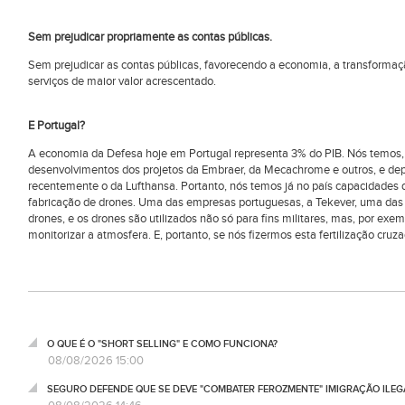
Sem prejudicar propriamente as contas públicas.
Sem prejudicar as contas públicas, favorecendo a economia, a transformaç
serviços de maior valor acrescentado.
E Portugal?
A economia da Defesa hoje em Portugal representa 3% do PIB. Nós temos, 
desenvolvimentos dos projetos da Embraer, da Mecachrome e outros, e de
recentemente o da Lufthansa. Portanto, nós temos já no país capacidade
fabricação de drones. Uma das empresas portuguesas, a Tekever, uma das 
drones, e os drones são utilizados não só para fins militares, mas, por exe
monitorizar a atmosfera. E, portanto, se nós fizermos esta fertilização cruz
O QUE É O "SHORT SELLING" E COMO FUNCIONA?
08/08/2026 15:00
SEGURO DEFENDE QUE SE DEVE "COMBATER FEROZMENTE" IMIGRAÇÃO ILEG