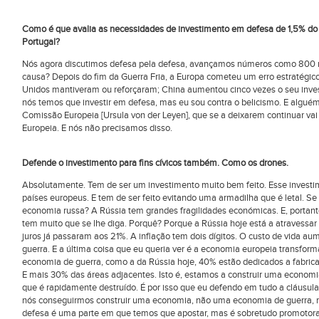
Como é que avalia as necessidades de investimento em defesa de 1,5% do 
Portugal?
Nós agora discutimos defesa pela defesa, avançamos números como 800 mi
causa? Depois do fim da Guerra Fria, a Europa cometeu um erro estratégic
Unidos mantiveram ou reforçaram; China aumentou cinco vezes o seu invest
nós temos que investir em defesa, mas eu sou contra o belicismo. E algué
Comissão Europeia [Ursula von der Leyen], que se a deixarem continuar vai
Europeia. E nós não precisamos disso.
Defende o investimento para fins cívicos também. Como os drones.
Absolutamente. Tem de ser um investimento muito bem feito. Esse invest
países europeus. E tem de ser feito evitando uma armadilha que é letal. Se
economia russa? A Rússia tem grandes fragilidades económicas. E, portant
tem muito que se lhe diga. Porquê? Porque a Rússia hoje está a atravessa
juros já passaram aos 21%. A inflação tem dois dígitos. O custo de vida 
guerra. E a última coisa que eu queria ver é a economia europeia transf
economia de guerra, como a da Rússia hoje, 40% estão dedicados a fabrica
E mais 30% das áreas adjacentes. Isto é, estamos a construir uma economia,
que é rapidamente destruído. É por isso que eu defendo em tudo a cláusula 
nós conseguirmos construir uma economia, não uma economia de guerra, 
defesa é uma parte em que temos que apostar, mas é sobretudo promotora