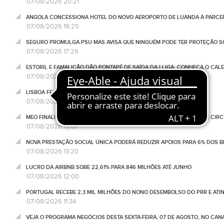
07/08/2026 20:21
ANGOLA CONCESSIONA HOTEL DO NOVO AEROPORTO DE LUANDA À PARCE
07/08/2026 19:25
SEGURO PROMULGA PSU MAS AVISA QUE NINGUÉM PODE TER PROTEÇÃO S
07/08/2026 17:29
ESTORIL E FAMALICÃO DÃO PONTAPÉ DE SAÍDA DA I LIGA. CONHEÇA O CAL
07/08/2026 17:00
LISBOA FECHA EM QUEDA E DESTOA DA EUROPA
07/08/2026 16:55
MEO FINALIZA MODERNIZAÇÃO DA LINHA AZUL. REDE DA DIGI JÁ PODE CIR
07/08/2026 15:07
NOVA PRESTAÇÃO SOCIAL ÚNICA PODERÁ REDUZIR APOIOS PARA 6% DOS BE
07/08/2026 13:20
LUCRO DA AIRBNB SOBE 22,61% PARA 846 MILHÕES ATÉ JUNHO
07/08/2026 12:00
PORTUGAL RECEBE 2,3 MIL MILHÕES DO NONO DESEMBOLSO DO PRR E ATI
07/08/2026 11:34
VEJA O PROGRAMA NEGÓCIOS DESTA SEXTA-FEIRA, 07 DE AGOSTO, NO CA