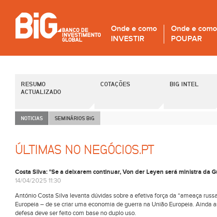
Onde e como
Onde e como
INVESTIR
POUPAR
RESUMO
COTAÇÕES
BIG INTEL
ACTUALIZADO
NOTICIAS
SEMINÁRIOS B
i
G
ÚLTIMAS NO NEGÓCIOS.PT
Costa Silva: "Se a deixarem continuar, Von der Leyen será ministra da 
14/04/2025 11:30
António Costa Silva levanta dúvidas sobre a efetiva força da “ameaça russ
Europeia – de se criar uma economia de guerra na União Europeia. Ainda 
defesa deve ser feito com base no duplo uso.