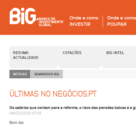
Onde e como
Onde e como
INVESTIR
POUPAR
RESUMO
COTAÇÕES
BIG INTEL
ACTUALIZADO
NOTICIAS
SEMINÁRIOS B
i
G
ÚLTIMAS NO NEGÓCIOS.PT
Os salários que contam para a reforma, o risco das pensões baixas e a g
04/02/2025 07:01
Bom dia,