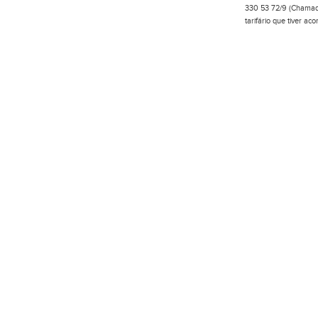
330 53 72/9 (Chamada
tarifário que tiver a