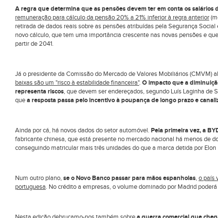
A regra que determina que as pensões devem ter em conta os salários d
remuneração para cálculo da pensão 20% a 21% inferior à regra anterior
(me
retirada de dados reais sobre as pensões atribuídas pela Segurança Socia
novo cálculo, que tem uma importância crescente nas novas pensões e que 
partir de 2041.
Já o presidente da Comissão do Mercado de Valores Mobiliários (CMVM) al
baixas são um "risco à estabilidade financeira"
.
O impacto que a diminuiçã
representa riscos
, que devem ser endereçados, segundo Luís Laginha de S
que
a resposta passa pelo incentivo à poupança de longo prazo e canal
Ainda por cá, há novos dados do setor automóvel.
Pela primeira vez, a BY
fabricante chinesa, que está presente no mercado nacional há menos de d
conseguindo matricular mais três unidades do que a marca detida por Elon
Num outro plano,
se o Novo Banco passar para mãos espanholas
,
o país 
portuguesa
. No crédito a empresas, o volume dominado por Madrid poderá 
Nesta edição debruçamo-nos também sobre
a guerra comercial que che