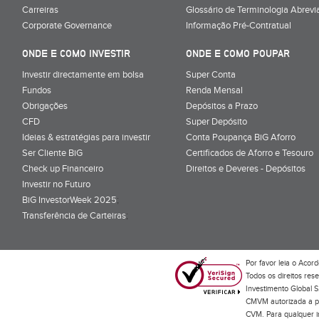
Carreiras
Glossário de Terminologia Abrevi
Corporate Governance
Informação Pré-Contratual
ONDE E COMO INVESTIR
ONDE E COMO POUPAR
Investir directamente em bolsa
Super Conta
Fundos
Renda Mensal
Obrigações
Depósitos a Prazo
CFD
Super Depósito
Ideias & estratégias para investir
Conta Poupança BiG Aforro
Ser Cliente BiG
Certificados de Aforro e Tesouro
Check up Financeiro
Direitos e Deveres - Depósitos
Investir no Futuro
BiG InvestorWeek 2025
;
Transferência de Carteiras
;
Por favor leia o
Acord
Todos os direitos res
Investimento Global S
CMVM autorizada a pr
CVM. Para qualquer in