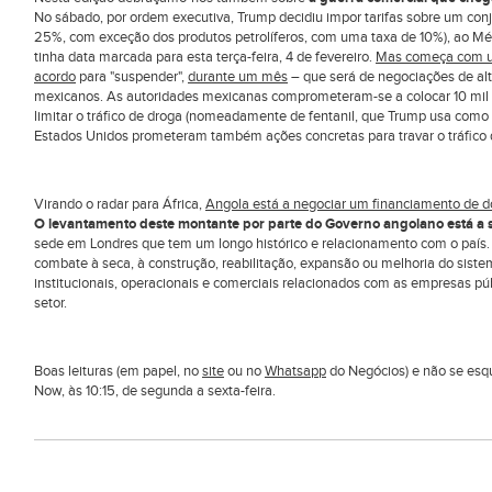
No sábado, por ordem executiva, Trump decidiu impor tarifas sobre um co
25%, com exceção dos produtos petrolíferos, com uma taxa de 10%), ao Méx
tinha data marcada para esta terça-feira, 4 de fevereiro.
Mas começa com um
acordo
para "suspender",
durante um mês
– que será de negociações de alto
mexicanos. As autoridades mexicanas comprometeram-se a colocar 10 mil m
limitar o tráfico de droga (nomeadamente de fentanil, que Trump usa como pr
Estados Unidos prometeram também ações concretas para travar o tráfico
Virando o radar para África,
Angola está a negociar um financiamento de do
O levantamento deste montante por parte do Governo angolano está a 
sede em Londres que tem um longo histórico e relacionamento com o país. 
combate à seca, à construção, reabilitação, expansão ou melhoria do sist
institucionais, operacionais e comerciais relacionados com as empresas p
setor.
Boas leituras (em papel, no
site
ou no
Whatsapp
do Negócios) e não se es
Now, às 10:15, de segunda a sexta-feira.