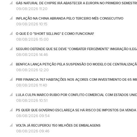
GÁS NATURAL DE CHIPRE IRÁ ABASTECER A EUROPA NO PRIMEIRO SEMESTR
09/08/2026 11:20
INFLAÇÃO NA CHINA ABRANDA PELO TERCEIRO MÊS CONSECUTIVO
09/08/2026 10:15
O QUE É O "SHORT SELLING" E COMO FUNCIONA?
08/08/2026 15:00
SEGURO DEFENDE QUE SE DEVE "COMBATER FEROZMENTE" IMIGRAÇÃO ILEG
08/08/2026 14:46
BENFICA LANÇA PETIÇÃO PELA SUSPENSÃO DO MODELO DE CENTRALIZAÇÃO
08/08/2026 12:20
PRR FINANCIA 767 HABITAÇÕES NOS AÇORES COM INVESTIMENTO DE 65 M
08/08/2026 11:40
LULA CULPA MARCO RUBIO POR CONFLITO COMERCIAL COM ESTADOS UNI
08/08/2026 10:51
PS QUER QUE GOVERNO ESCLAREÇA SE HÁ RISCO DE IMPOSTOS DA VEND
08/08/2026 09:54
VOLTA JÁ RECUPEROU 150 MILHÕES DE EMBALAGENS
08/08/2026 09:46