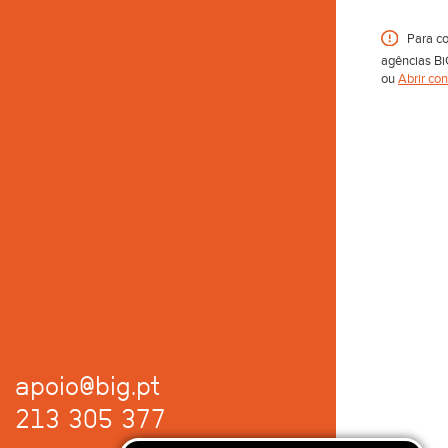
Para co
agências Bi
ou
Abrir co
apoio@big.pt
213 305 377